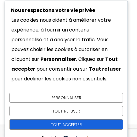
Nous respectons votre vie privée
Peut-on mettre une batterie
Les cookies nous aident à améliorer votre
plus puissante sur un vélo
expérience, à fournir un contenu
électrique ?
personnalisé et à analyser le trafic. Vous
Comment augmenter la vitesse
pouvez choisir les cookies à autoriser en
d’un vélo électrique (débridage)
cliquant sur
Personnaliser
. Cliquez sur
Tout
?
accepter
pour consentir ou sur
Tout refuser
pour décliner les cookies non essentiels.
Comment convertir un PDF en
Word en utilisant VBA ?
PERSONNALISER
TOUT REFUSER
TOUT ACCEPTER